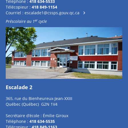
Téléphone :
418 634-5533
Télécopieur :
418 849-1154
Courriel :
escalade1@cssps.gouv.qc.ca
er
Préscolaire au 1
cycle
Escalade 2
365, rue du Bienheureux-Jean-XXIII
Québec (Québec) G2N 1V4
Secrétaire d’école : Émilie Giroux
Téléphone :
418 634-5535
Télécopieur :
418 849-1163