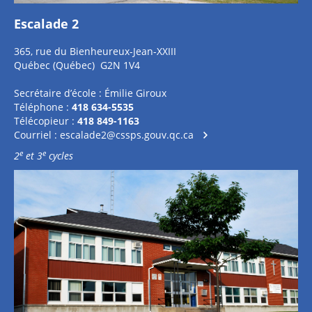
Escalade 2
365, rue du Bienheureux-Jean-XXIII
Québec (Québec) G2N 1V4
Secrétaire d’école : Émilie Giroux
Téléphone :
418 634-5535
Télécopieur :
418 849-1163
Courriel :
escalade2@cssps.gouv.qc.ca
e
e
2
et 3
cycles