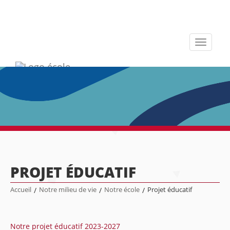
Toggle
navigati
PROJET ÉDUCATIF
Accueil
/
Notre milieu de vie
/
Notre école
/
Projet éducatif
Notre projet éducatif 2023-2027