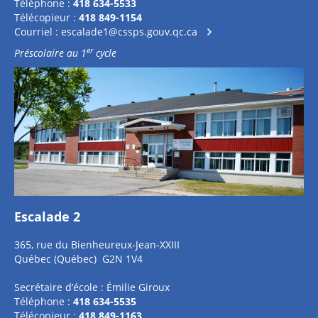
Téléphone :
418 634-5533
Télécopieur :
418 849-1154
Courriel :
escalade1@cssps.gouv.qc.ca
er
Préscolaire au 1
cycle
Escalade 2
365, rue du Bienheureux-Jean-XXIII
Québec (Québec) G2N 1V4
Secrétaire d’école : Émilie Giroux
Téléphone :
418 634-5535
Télécopieur :
418 849-1163