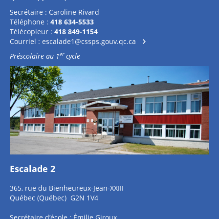
Secrétaire : Caroline Rivard
Téléphone :
418 634-5533
Télécopieur :
418 849-1154
Courriel :
escalade1@cssps.gouv.qc.ca
er
Préscolaire au 1
cycle
Escalade 2
365, rue du Bienheureux-Jean-XXIII
Québec (Québec) G2N 1V4
Secrétaire d’école : Émilie Giroux